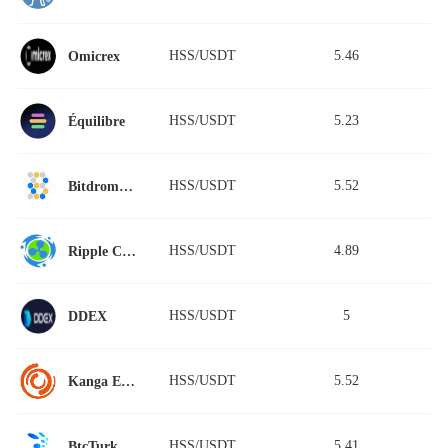
HSS/USDT
5.46
Omicrex
HSS/USDT
5.23
Équilibre
HSS/USDT
5.52
Bitdrome Finance
HSS/USDT
4.89
Ripple China
HSS/USDT
5
DDEX
HSS/USDT
5.52
Kanga Exchange
HSS/USDT
5.41
BtcTurk | Kripto