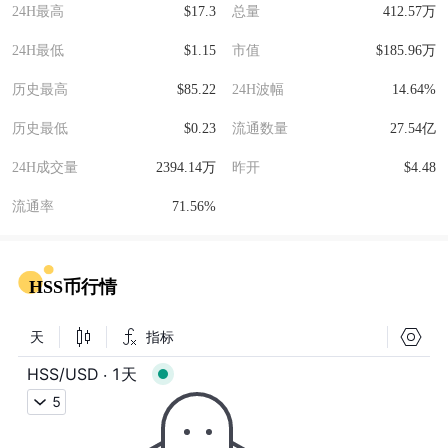
24H最高
$17.3
总量
412.57万
24H最低
$1.15
市值
$185.96万
历史最高
$85.22
24H波幅
14.64%
历史最低
$0.23
流通数量
27.54亿
24H成交量
2394.14万
昨开
$4.48
流通率
71.56%
HSS币行情