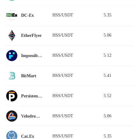
HSS/USDT
5.35
DC-Ex
HSS/USDT
5.06
EtherFlyer
HSS/USDT
5.12
Impossible Finance
HSS/USDT
5.41
BitMart
HSS/USDT
5.52
Persistence DEX
HSS/USDT
5.06
Velodrome Finance
HSS/USDT
5.35
Cat.Ex