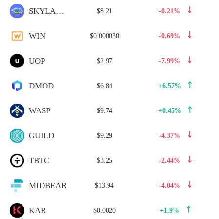
SKYLANDS
$8.21
-0.21%
WIN
$0.000030
-0.69%
UOP
$2.97
-7.99%
DMOD
$6.84
+6.57%
WASP
$9.74
+0.45%
GUILD
$9.29
-4.37%
TBTC
$3.25
-2.44%
MIDBEAR
$13.94
-4.04%
KAR
$0.0020
+1.9%