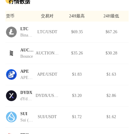
行情数据
货币
交易对
24H最高
24H最低
LTC
LTC/USDT
$69.35
$67.26
Binance-Peg Litecoin
AUCTION
AUCTION/USDT
$35.26
$30.28
Bounce
APE
APE/USDT
$1.83
$1.63
APEcoin.dev
DYDX
DYDX/USDT
$3.20
$2.86
dYdX (Wormhole)
SUI
SUI/USDT
$1.72
$1.62
Sui (IOU)