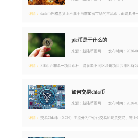
详情：
dash币严格意义上不属于当前加密市场的主流币，而是具备
pie币是干什么的
来源：新陆币圈网
发布时间：2026-06
详情：
PIE币并非单一项目币种，是多款不同区块链项目共用PIE代
如何交易chia币
来源：新陆币圈网
发布时间：2026-03
详情：
交易Chia币（XCH）主流分为中心化交易所现货交易、链