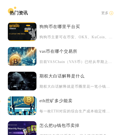
热门资讯
更多
狗狗币在哪里平台买
狗狗币主要可在币安、OKX、KuCoin、Gate、Bybi...
vas币在哪个交易所
目前VASChain（VAS币）已经从早期上线的多家小型中心...
期权大白话解释是什么
期权大白话解释就是币圈里花一笔小钱买"未来价格选择权"的金融...
eth挖矿多少能卖
每一枚ETH对应的综合生产成本稳定维持在1550至1600美...
怎么把tp钱包币卖掉