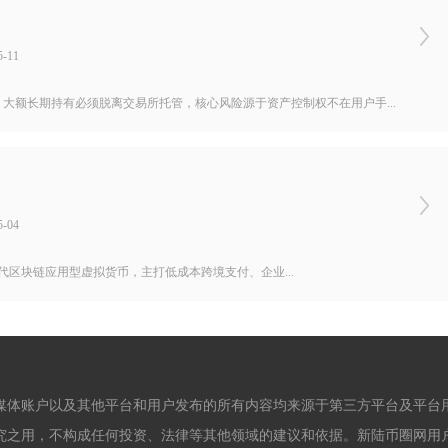
-11
大额长期持有必须脱离交易所托管，核心风险源于资产控制权不在用户手...
-04
行的第三代区块链应用型虚拟货币，主打低成本跨境支付、企业...
媒体账户以及其他平台和用户发布的所有内容均来源于第三方平台及平台
究之用，不构成任何投资、法律等其他领域的建议和依据。新陆币圈网用