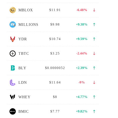
$11.91
-6.48%
MBLOX
$9.98
+9.38%
MILLIONS
$10.74
+9.59%
YDR
$3.25
-2.44%
TBTC
$0.0000052
+2.39%
BLY
$11.64
-9%
LDN
$8
+4.77%
WHEY
$7.77
+9.82%
BMIC