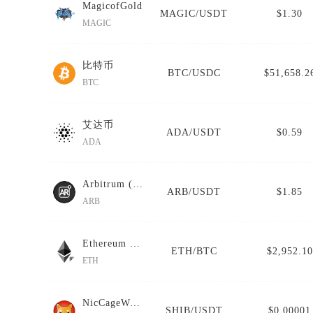
MagicofGold
MAGIC/USDT
$1.30
MAGIC
比特币
BTC/USDC
$51,658.2
BTC
艾达币
ADA/USDT
$0.59
ADA
Arbitrum (IOU)
ARB/USDT
$1.85
ARB
Ethereum (Wormhole)
ETH/BTC
$2,952.10
ETH
NicCageWaluigiElmo42069Inu
SHIB/USDT
$0.00001