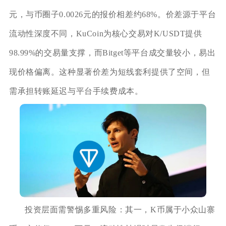
元，与币圈子0.0026元的报价相差约68%。价差源于平台
流动性深度不同，KuCoin为核心交易对K/USDT提供
98.99%的交易量支撑，而Bitget等平台成交量较小，易出
现价格偏离。这种显著价差为短线套利提供了空间，但
需承担转账延迟与平台手续费成本。
投资层面需警惕多重风险：其一，K币属于小众山寨