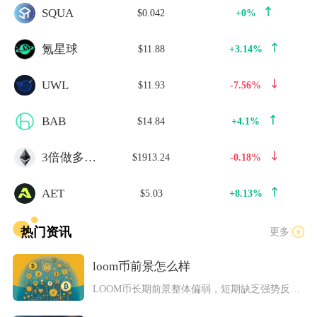
SQUA
$0.042
+0%
氪星球
$11.88
+3.14%
UWL
$11.93
-7.56%
BAB
$14.84
+4.1%
3倍做多ETH
$1913.24
-0.18%
AET
$5.03
+8.13%
热门资讯
更多
loom币前景怎么样
LOOM币长期前景整体偏弱，短期缺乏强势反弹动力，中长期存在...