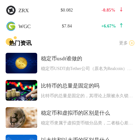
ZRX
$0.082
-0.85%
WGC
$7.84
+6.67%
热门资讯
更多
稳定币usdt谁做的
稳定币USDT由Tether公司（原名为Realcoin）推...
比特币的总量是固定的吗
比特币的总量是固定的，其理论上限被永久锁定为2100万枚，这...
稳定币和虚拟币的区别是什么
稳定币隶属于虚拟货币细分品类，二者核心差异集中在价值锚定逻辑...