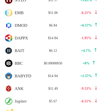
NYZO
EMB
$11.06
-6.21%
DMOD
$6.84
+6.57%
DAPPX
$14.84
-1.95%
BAIT
$6.12
+4.7%
BBC
$0.00000050
+0%
BABYFD
$14.94
+1.57%
ANK
$11.49
-9.53%
Jupiter
$5.67
-6.51%