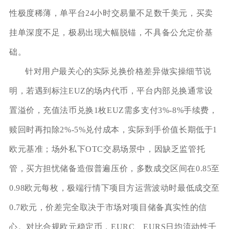
性极度稀薄，单平台24小时交易量不足数千美元，买卖
挂单深度不足，极易出现大幅脱锚，不具备公允定价基
础。
针对用户最关心的实际兑换价格差异做实操细节说
明，若遇到标注EUZ的场内代币，平台内部兑换通常设
置溢价，充值法币兑换1枚EUZ需多支付3%-8%手续费，
赎回时再扣除2%-5%兑付成本，实际到手价值长期低于1
欧元基准；场外私下OTC交易场景中，因缺乏监管托
管，买方担忧储备造假普遍压价，多数成交区间在0.85至
0.98欧元每枚，极端行情下项目方运营波动时最低成交至
0.7欧元，价差完全取决于市场对项目储备真实性的信
心。对比合规欧元稳定币，EURC、EURS日均流动性千