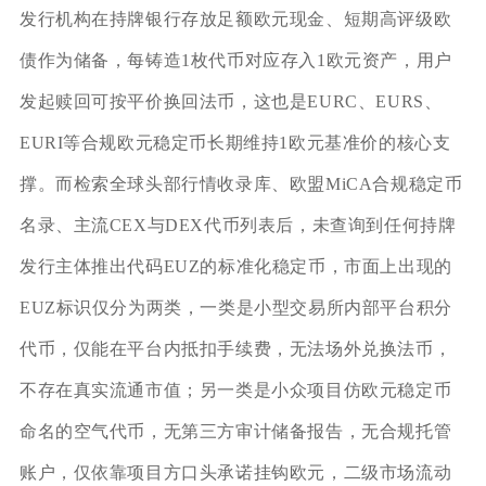
发行机构在持牌银行存放足额欧元现金、短期高评级欧
债作为储备，每铸造1枚代币对应存入1欧元资产，用户
发起赎回可按平价换回法币，这也是EURC、EURS、
EURI等合规欧元稳定币长期维持1欧元基准价的核心支
撑。而检索全球头部行情收录库、欧盟MiCA合规稳定币
名录、主流CEX与DEX代币列表后，未查询到任何持牌
发行主体推出代码EUZ的标准化稳定币，市面上出现的
EUZ标识仅分为两类，一类是小型交易所内部平台积分
代币，仅能在平台内抵扣手续费，无法场外兑换法币，
不存在真实流通市值；另一类是小众项目仿欧元稳定币
命名的空气代币，无第三方审计储备报告，无合规托管
账户，仅依靠项目方口头承诺挂钩欧元，二级市场流动