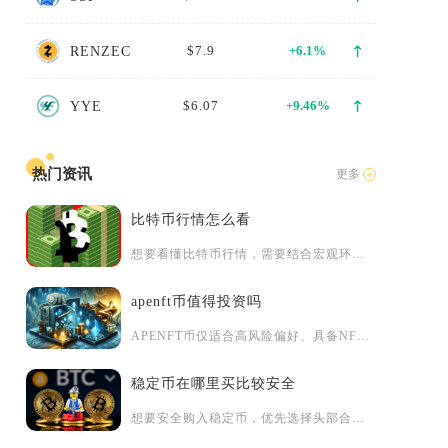
切
$7.9
+6.1%
RENZEC
处
$6.07
+9.46%
YYE
热门资讯
更多
国
比特币行情怎么看
资
想要看懂比特币行情，需要结合宏观环境、技术盘面、链上数据以及...
apenft币值得投资吗
APENFT币仅适合高风险偏好、具备NFT行业认知的投资者小...
稳定币在哪里买比较安全
想要安全购入稳定币，优先选择头部合规交易所P2P通道、香港持...