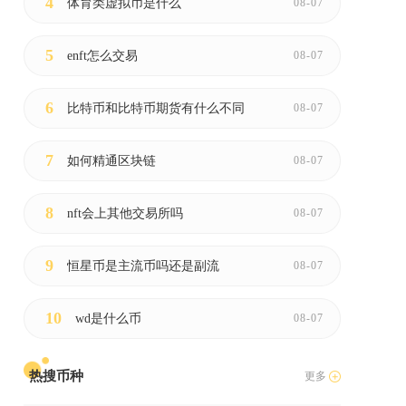
4
体育类虚拟币是什么
08-07
5
enft怎么交易
08-07
6
比特币和比特币期货有什么不同
08-07
7
如何精通区块链
08-07
8
nft会上其他交易所吗
08-07
9
恒星币是主流币吗还是副流
08-07
10
wd是什么币
08-07
政
热搜币种
更多
节