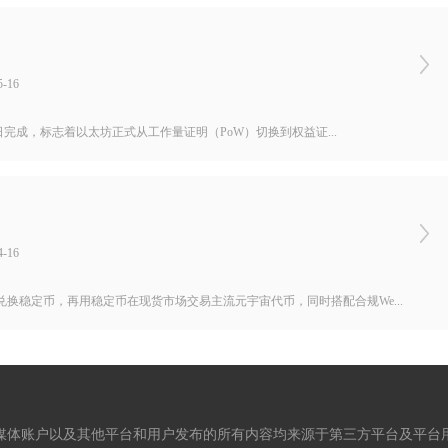
-16
5日完成，标志着以太坊正式从工作量证明（PoW）切换到权益证...
-16
换稳定币，再用稳定币在现货市场交易主流元宇宙代币，同时搭配合规We...
媒体账户以及其他平台和用户发布的所有内容均来源于第三方平台及平台