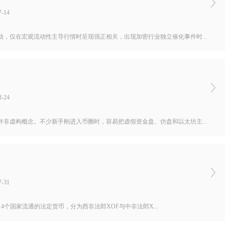
-14
，仅在宏观流动性主导行情时呈现强正相关，出现加密行业独立催化事件时...
-24
非虚构概念。不少新手刚进入币圈时，容易把虚假资金盘、仿盘和以太坊主...
-31
洲14个国家流通的法定货币，分为西非法郎XOF与中非法郎X...