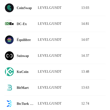
LEVELG/USDT
13.03
CoinSwap
LEVELG/USDT
14.81
DC-Ex
LEVELG/USDT
14.07
Équilibre
LEVELG/USDT
14.37
Suiswap
LEVELG/USDT
13.48
KuCoin
LEVELG/USDT
13.63
BitMart
LEVELG/USDT
12.74
BtcTurk | Kripto