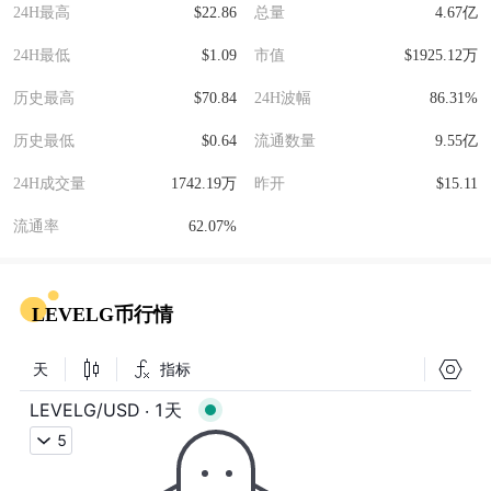
24H最高
$22.86
总量
4.67亿
24H最低
$1.09
市值
$1925.12万
历史最高
$70.84
24H波幅
86.31%
历史最低
$0.64
流通数量
9.55亿
24H成交量
1742.19万
昨开
$15.11
流通率
62.07%
LEVELG币行情