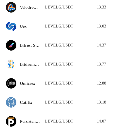
LEVELG/USDT
13.33
Velodrome Finance
LEVELG/USDT
13.03
Uex
LEVELG/USDT
14.37
Bifrost Swap
LEVELG/USDT
13.77
Bitdrome Finance
LEVELG/USDT
12.88
Omicrex
LEVELG/USDT
13.18
Cat.Ex
LEVELG/USDT
14.07
Persistence DEX