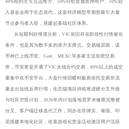
40%给到主节点运维方、50%分给普通质押用户、10%划
入基金会用于生态迭代，这套经济模型早期曾吸引大量
节点参与者入驻，搭建起基础社区体系。
从短期利好维度分析，VIC依旧存在阶段性行情催化
条件，也是其为数不多的潜力支撑点。交易端层面，该
币种已上线币安、Gate、MEXC等多家主流加密交易
所，币安更是开通了VIC永续合约交易，86%以上的成交
量集中在币安平台，大盘行情回暖时极易依托交易所流
量走出短线反弹行情；生态端项目持续推进硬分叉升级
与社区空投计划，2026年内计划落地普罗米修斯完整硬
分叉、客户端迁移迭代工作，同步在菲律宾、泰国、印
尼搭建本地化社区，依靠游戏化赏金活动激活用户活跃