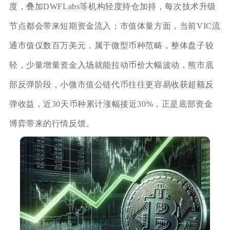
度，叠加DWFLabs等机构轻度持仓加持，每次技术升级
节点都会带来短期资金流入；市值体量方面，当前VIC流
通市值仅数百万美元，属于微型币种范畴，整体盘子较
轻，少量增量资金入场就能拉动币价大幅波动，熊市底
部反弹阶段，小微市值公链代币往往更容易收获超额反
弹收益，近30天币种累计涨幅接近30%，正是底部资金
博弈带来的行情反馈。