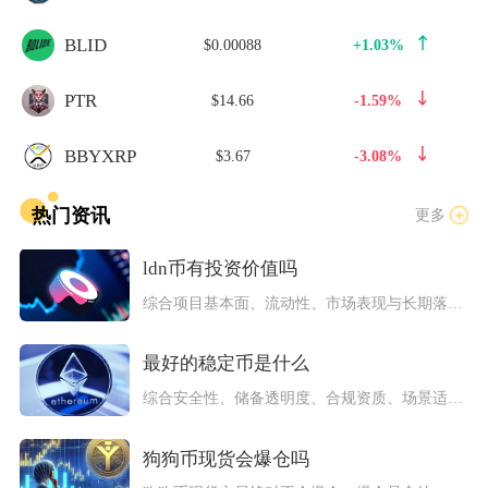
BLID
$0.00088
+1.03%
PTR
$14.66
-1.59%
BBYXRP
$3.67
-3.08%
热门资讯
更多
ldn币有投资价值吗
综合项目基本面、流动性、市场表现与长期落地进展来看，LDN币...
最好的稳定币是什么
综合安全性、储备透明度、合规资质、场景适配与长期抗风险能力来...
狗狗币现货会爆仓吗