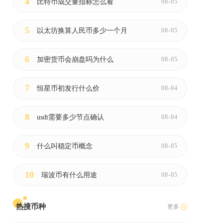
4
比特币成交量指标怎么看
08-05
5
以太坊换算人民币多少一个月
08-05
6
加密货币会崩盘吗为什么
08-05
7
恒星币初发行什么价
08-04
8
usdt需要多少节点确认
08-04
9
什么叫稳定币概念
08-05
10
瑞波币有什么用途
08-05
热搜币种
更多