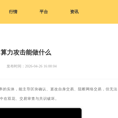
行情
平台
资讯
1算力攻击能做什么
发布时间：2026-04-26 16:00:04
希率的实体，能主导区块确认、篡改自身交易、阻断网络交易，但无法
中在双花、交易审查与共识破坏。