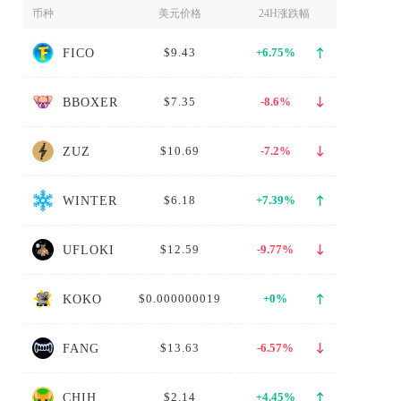
币种
美元价格
24H涨跌幅
$9.43
+6.75%
FICO
$7.35
-8.6%
BBOXER
$10.69
-7.2%
ZUZ
$6.18
+7.39%
WINTER
$12.59
-9.77%
UFLOKI
$0.000000019
+0%
KOKO
$13.63
-6.57%
FANG
$2.14
+4.45%
CHIH