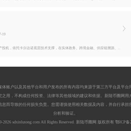
-19
投机，依托卡尔达诺底层技术支撑，在实体政务、跨境金融、供应链溯源、...
媒体账户以及其他平台和用户发布的所有内容均来源于第三方平台及平台
究之用，不构成任何投资、法律等其他领域的建议和依据。新陆币圈网用
信息而导致的任何损失负责。您需谨慎使用相关数据及内容，并自行承担
分析和验证。
009-2026 sdxinlutong.com All Rights Reserved. 新陆币圈网 版权所有
鄂ICP备2