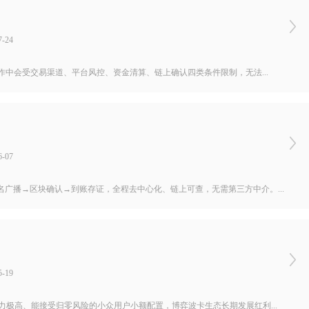
-24
作中会受交易渠道、平台风控、资金清算、链上确认四类条件限制，无法...
-07
广播→区块确认→到账存证，全程去中心化、链上可查，无需第三方中介。...
-19
力极高、能接受归零风险的小众用户小额配置，博弈波卡生态长期发展红利...