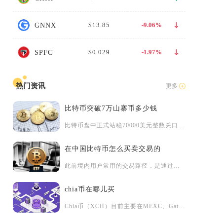
$13.85
-9.06%
GNNX
非
$0.029
-1.97%
SPFC
热门资讯
更多
比特币突破7万山寨币多少钱
比特币盘中正式站稳70000美元整数关口时，市场山寨币呈现明...
在中国比特币怎么买卖交易的
此前境内用户常用的交易路径，是通过注册币安、欧易OKX等境外...
chia币在哪儿买
Chia币（XCH）目前主要在MEXC、Gate、KuCoi...