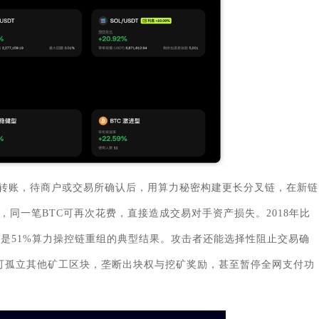
转账，待商户或交易所确认后，用算力秘密构建更长分叉链，在新链
同一笔BTC可再次花费，直接造成交易对手资产损失。2018年比
正是51%算力操控链重组的典型结果。攻击者还能选择性阻止交易确
可孤立其他矿工区块，垄断出块权与挖矿奖励，甚至暂停全网支付功